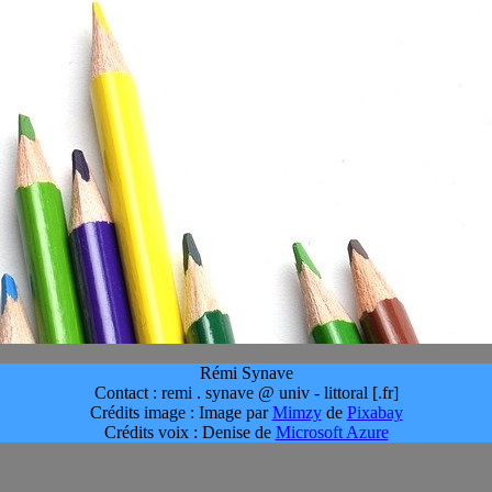
Rémi Synave
Contact : remi . synave @ univ - littoral [.fr]
Crédits image : Image par
Mimzy
de
Pixabay
Crédits voix : Denise de
Microsoft Azure