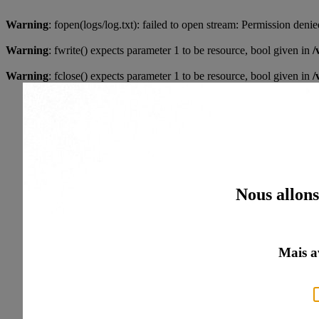
Warning
: fopen(logs/log.txt): failed to open stream: Permission deni
Warning
: fwrite() expects parameter 1 to be resource, bool given in
/
Warning
: fclose() expects parameter 1 to be resource, bool given in
/
Nous allons
Mais a