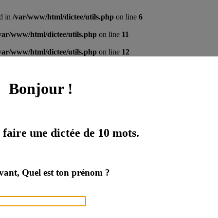
ed in
/var/www/html/dictee/utils.php
on line
6
var/www/html/dictee/utils.php
on line
11
var/www/html/dictee/utils.php
on line
12
Bonjour !
 faire une dictée de 10 mots.
vant, Quel est ton prénom ?